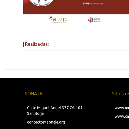
Realizadas:
SONAJA
Sitios 
Calle Miguel Ángel 377 Of. 101 -
www.min
San Borja
www.can
contacto@sonaja.org