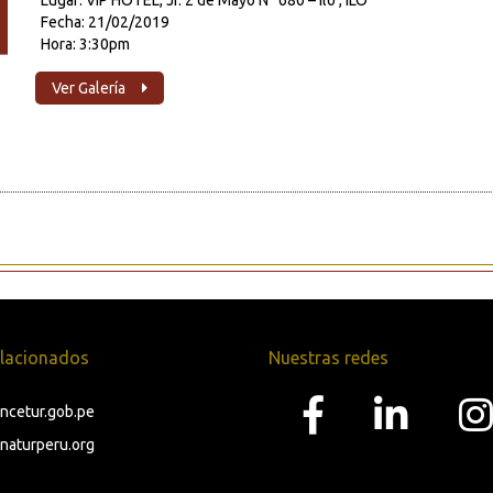
Lugar: VIP HOTEL, Jr. 2 de Mayo N° 680 – Ilo , ILO
Fecha: 21/02/2019
Hora: 3:30pm
Ver Galería
relacionados
Nuestras redes
cetur.gob.pe
aturperu.org