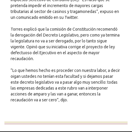
pretenda impedir el incremento de mayores cargas
tributarias al sector de casinos y tragamonedas”, expuso en
un comunicado emitido en su Twitter.
Torres explicó que la comisión de Constitución recomendó
la derogación del Decreto Legislativo, pero como ya termina
la legislatura no va a ser derogado, por lo tanto sigue
vigente. Opinó que su iniciativa corrige el proyecto de ley
defectuoso del Ejecutivo en el aspecto de mayor
recaudación.
“Lo que hemos hecho es proceder con nuestra labor, a decir
oigan ustedes no tenían esta facultad y si dejamos pasar
este decreto legislativo va a pasar algo muy sencillo: todas
las empresas dedicadas a este rubro van a interponer
acciones de amparo y las van a ganar, entonces la
recaudación va a ser cero”, dijo.