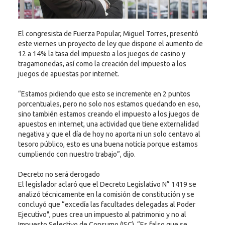
El congresista de Fuerza Popular, Miguel Torres, presentó
este viernes un proyecto de ley que dispone el aumento de
12 a 14% la tasa del impuesto a los juegos de casino y
tragamonedas, así como la creación del impuesto a los
juegos de apuestas por internet.
“Estamos pidiendo que esto se incremente en 2 puntos
porcentuales, pero no solo nos estamos quedando en eso,
sino también estamos creando el impuesto a los juegos de
apuestos en internet, una actividad que tiene externalidad
negativa y que el día de hoy no aporta ni un solo centavo al
tesoro público, esto es una buena noticia porque estamos
cumpliendo con nuestro trabajo”, dijo.
Decreto no será derogado
El legislador aclaró que el Decreto Legislativo N° 1419 se
analizó técnicamente en la comisión de constitución y se
concluyó que “excedía las facultades delegadas al Poder
Ejecutivo", pues crea un impuesto al patrimonio y no al
Impuesto Selectivo de Consumo (ISC). “Es falso que se